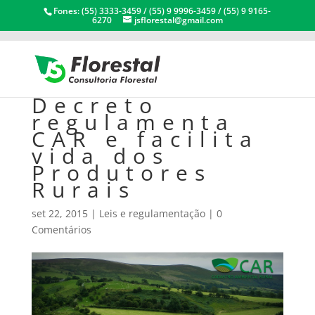
Fones: (55) 3333-3459 / (55) 9 9996-3459 / (55) 9 9165-
6270
jsflorestal@gmail.com
Decreto
regulamenta
CAR e facilita
vida dos
Produtores
Rurais
set 22, 2015
|
Leis e regulamentação
|
0
Comentários