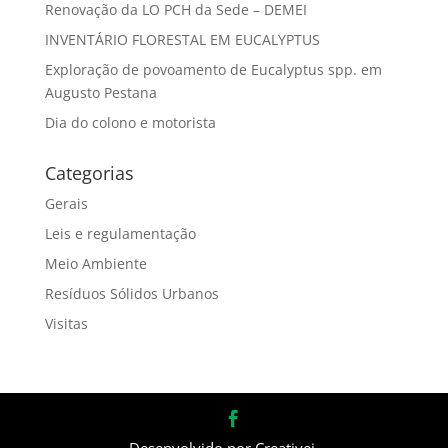
Renovação da LO PCH da Sede – DEMEI
INVENTÁRIO FLORESTAL EM EUCALYPTUS
Exploração de povoamento de Eucalyptus spp. em
Augusto Pestana
Dia do colono e motorista
Categorias
Gerais
Leis e regulamentação
Meio Ambiente
Resíduos Sólidos Urbanos
Visitas
Desenvolvido por Creativei.