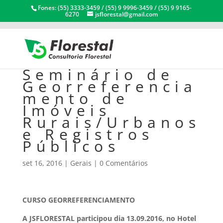
Fones: (55) 3333-3459 / (55) 9 9996-3459 / (55) 9 9165-
6270
jsflorestal@gmail.com
Seminário de
Georreferencia
mento de
Imóveis
Rurais/Urbanos
e Registros
Públicos
set 16, 2016
|
Gerais
|
0 Comentários
CURSO GEORREFERENCIAMENTO
A JSFLORESTAL participou dia 13.09.2016, no Hotel